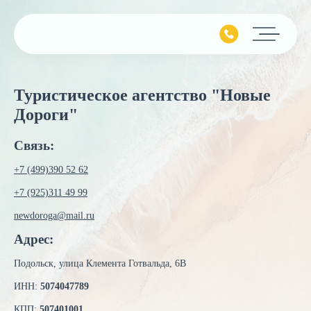
Главная
Туристическое агентство "Новые
Подбор тура
Дороги"
Горящие туры
Связь:
Календарь туров
+7 (499)390 52 62
Страны
+7 (925)311 49 99
Минимальные цены
newdoroga@mail.ru
Адрес:
Наши услуги
Подольск, улица Клемента Готвальда, 6В
ИНН:
5074047789
Авиабилеты
О компании
КПП:
507401001
Круизы